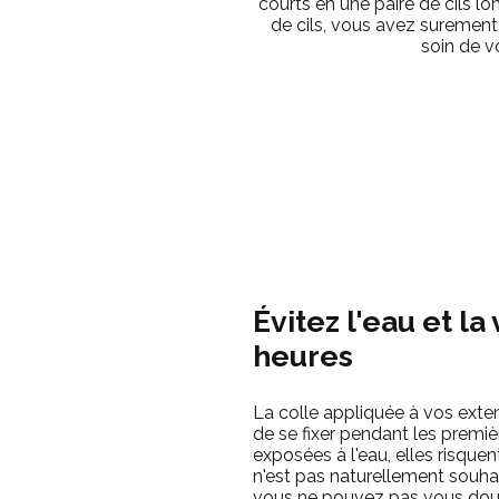
courts en une paire de cils 
de cils, vous avez surement 
soin de vo
Évitez l'eau et l
heures
La colle appliquée à vos extens
de se fixer pendant les premiè
exposées à l'eau, elles risquen
n'est pas naturellement souhai
vous ne pouvez pas vous dou