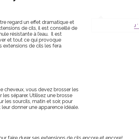
tre regard un effet dramatique et
J
nsions de cils, il est conseillé de
ule résistante à l’eau. Il est
ever et tout ce qui provoque
s extensions de cils les fera
e cheveux, vous devez brosser les
r les séparer. Utilisez une brosse
les sourcils, matin et soir, pour
t leur donner une apparence idéale.
our faire durer ses extensions de cils encore et encore!