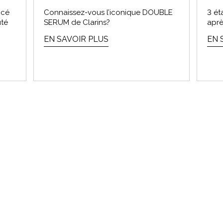
ncé
Connaissez-vous l’iconique DOUBLE
3 ét
uté
SERUM de Clarins?
aprè
EN SAVOIR PLUS
EN 