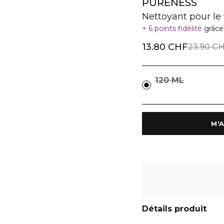
PURENESS
Nettoyant pour le
6 points fidélité
grâce
13.80 CHF
23.90 C
120 ML
Détails produit