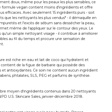
iniment doux, même pour les peaux les plus sensibles, ce
e formule vegan contient moins d'ingrédients et offre
lus efficaces. Avec seulement 15 ingrédients purs - soit
s que les nettoyants les plus vendus* - il démaquille en
 impuretés et l'excès de sébum sans dessécher la peau,
rmet même de l'appliquer sur le contour des yeux. Le
u'un simple nettoyant visage - il contribue à améliorer
ibles au fil du temps et procure une sensation de
nt.
e est riche en eau et lait de coco qui hydratent et
e contient de la figue de barbarie qui possède des
s et antioxydantes. Ce soin ne contient aucun ingrédient
rabens, phtalates, SLS, PEG et parfums de synthèse.
ombre moyen d'ingrédients contenus dans 20 nettoyants
NPD U.S. Skincare Sales, janvier-décembre 2018.