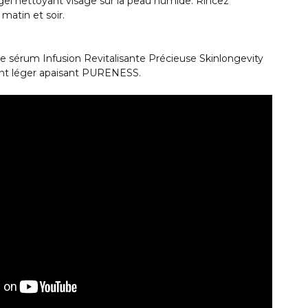
l nettoyant visage sur la peau humide. Rincez
matin et soir.
le sérum Infusion Revitalisante Précieuse Skinlongevity
tant léger apaisant PURENESS.