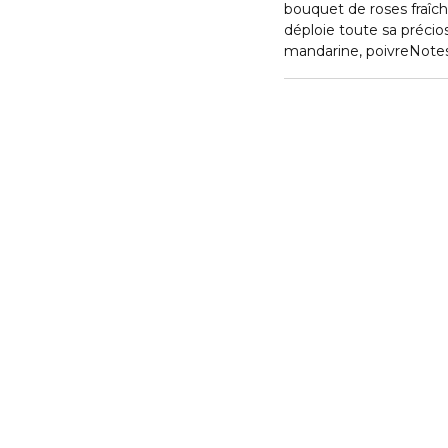
bouquet de roses fraîche
déploie toute sa précio
mandarine, poivreNotes
base : bois de cèdre de