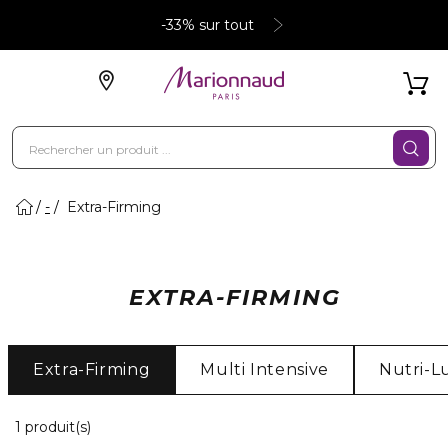
-33% sur tout
-
Extra-Firming
EXTRA-FIRMING
Extra-Firming
Multi Intensive
Nutri-L
1 Produits Affichés
1 produit(s)