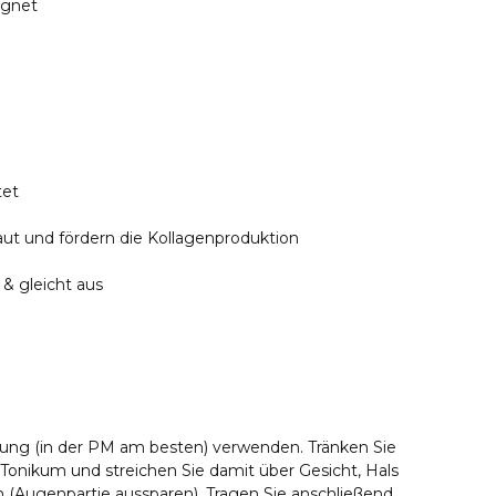
ignet
tet
aut und fördern die Kollagenproduktion
 & gleicht aus
gung (in der PM am besten) verwenden. Tränken Sie
onikum und streichen Sie damit über Gesicht, Hals
n (Augenpartie aussparen). Tragen Sie anschließend