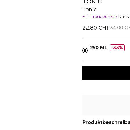
TONIC
Tonic
11 Treuepunkte
Dank 
22.80 CHF
34.00 C
250 ML
33%
Produktbeschreib