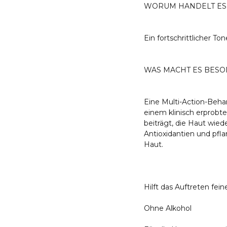
WORUM HANDELT ES 
Ein fortschrittlicher To
WAS MACHT ES BES
Eine Multi-Action-Beha
einem klinisch erprobte
beiträgt, die Haut wied
Antioxidantien und pfla
Haut.
Hilft das Auftreten fein
Ohne Alkohol