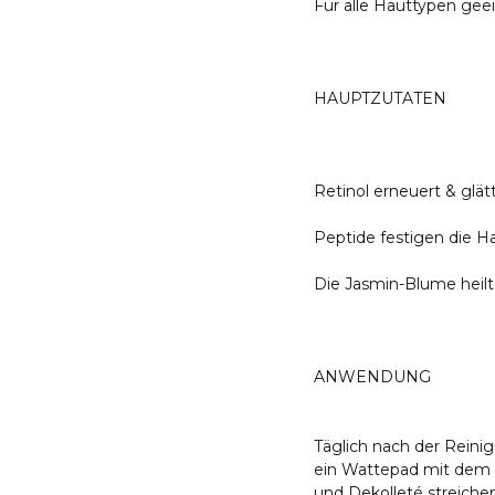
Für alle Hauttypen gee
HAUPTZUTATEN
Retinol erneuert & glät
Peptide festigen die H
Die Jasmin-Blume heilt
ANWENDUNG
Täglich nach der Reini
ein Wattepad mit dem T
und Dekolleté streiche