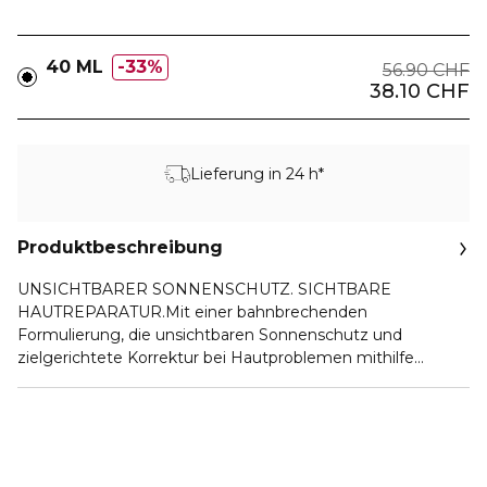
40 ML
33%
56.90 CHF
38.10 CHF
Lieferung in 24 h*
Produktbeschreibung
UNSICHTBARER SONNENSCHUTZ. SICHTBARE
HAUTREPARATUR.Mit einer bahnbrechenden
Formulierung, die unsichtbaren Sonnenschutz und
zielgerichtete Korrektur bei Hautproblemen mithilfe
dermatologischer Wirkstoffe kombiniert, definiert
Lancaster Sun Perfect AIR Daily Invisible Fluid SPF 50
Sensitive Mineral UV-Schutz für jeden Tag neu. Dieses
Lancaster Sonnenschutz-Fluid, das speziell für
empfindliche, zu Rötungen neigende Haut entwickelt