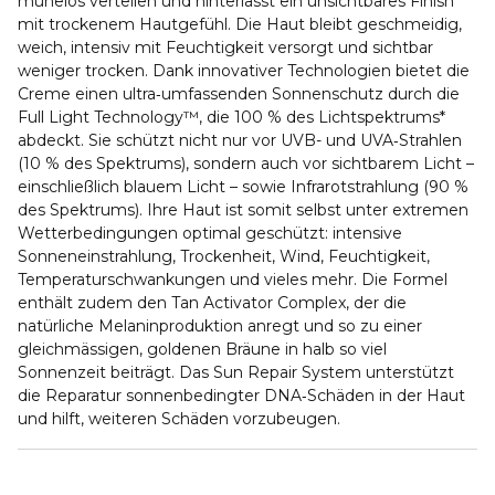
mühelos verteilen und hinterlässt ein unsichtbares Finish
mit trockenem Hautgefühl. Die Haut bleibt geschmeidig,
weich, intensiv mit Feuchtigkeit versorgt und sichtbar
weniger trocken. Dank innovativer Technologien bietet die
Creme einen ultra‑umfassenden Sonnenschutz durch die
Full Light Technology™, die 100 % des Lichtspektrums*
abdeckt. Sie schützt nicht nur vor UVB- und UVA‑Strahlen
(10 % des Spektrums), sondern auch vor sichtbarem Licht –
einschließlich blauem Licht – sowie Infrarotstrahlung (90 %
des Spektrums). Ihre Haut ist somit selbst unter extremen
Wetterbedingungen optimal geschützt: intensive
Sonneneinstrahlung, Trockenheit, Wind, Feuchtigkeit,
Temperaturschwankungen und vieles mehr. Die Formel
enthält zudem den Tan Activator Complex, der die
natürliche Melaninproduktion anregt und so zu einer
gleichmässigen, goldenen Bräune in halb so viel
Sonnenzeit beiträgt. Das Sun Repair System unterstützt
die Reparatur sonnenbedingter DNA‑Schäden in der Haut
und hilft, weiteren Schäden vorzubeugen.