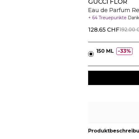
GUCCI FLOR
Eau de Parfum Ref
64 Treuepunkte
Dank
128.65 CHF
192.00 
150 ML
33%
Produktbeschreib