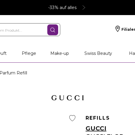
-33% auf alles
Filiale
uft
Pflege
Make-up
Swiss Beauty
Ha
arfum Refill
REFILLS
GUCCI