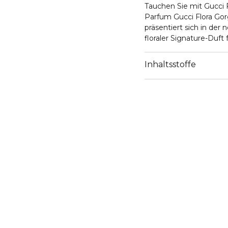
Tauchen Sie mit Gucci F
Parfum Gucci Flora Gor
präsentiert sich in de
floraler Signature-Duft 
wird von der Gardenie b
und wohl in Elixieren 
Inhaltsstoffe
dieser Legende wird di
solarem Absolue von Ja
seinem frischen Birnb
den Duft leicht süsslic
und besitzt eine golde
Begierde macht. Ein ne
Muster des Hauses: Das 
Künstler Vittorio Accor
Micheles Vision neu in
der Künstlerin Petra Col
in eine bonbonrosa Welt
Anspielungen auf die Po
und Philanthropin Miley
„Die Flora Gorgeous Ga
Blumen auf unerwartete