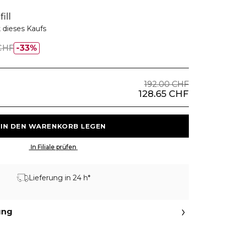
ill
 dieses Kaufs
CHF
33%
192.00 CHF
128.65 CHF
 IN DEN WARENKORB LEGEN 
 In Filiale prüfen 
Lieferung in 24 h*
ung