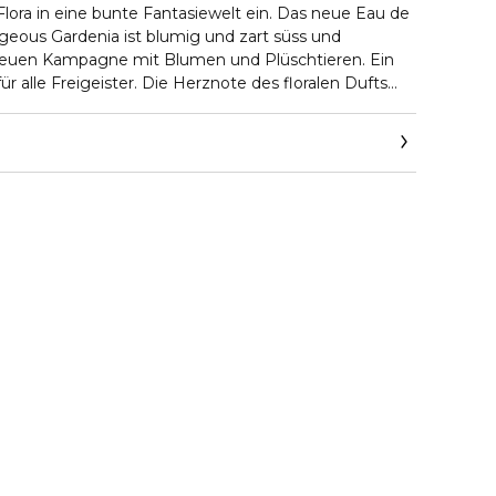
lora in eine bunte Fantasiewelt ein. Das neue Eau de
geous Gardenia ist blumig und zart süss und
r neuen Kampagne mit Blumen und Plüschtieren. Ein
für alle Freigeister. Die Herznote des floralen Dufts
estimmt, die seit jeher für ihre Pracht bewundert wird
und Zaubertränken Verwendung fand. Inspiriert von
e faszinierende Note der weissen Gardenie mit
smin Grandiflorum kombiniert und verführt mit
lüten-Akkord, wobei ein Hauch von braunem Zucker
h macht. Das Glas des neuen Flakons ist rosa lackiert
ne Kappe, die es zu einem wahren Objekt der
ues, besonderes Merkmal ist das einzigartige Flora-
Design ist inspiriert durch ein Gemälde, das der
ero 1966 für Gucci kreiert hat und nach Alessandro
terpretiert wurde. Die #FloraFantasy Kampagne, bei
lins als Regisseurin sowie Fotografin agierte, entführt
, inspiriert von japanischem Anime und voller
p-Kultur. Künstlerin, Schauspielerin, Wegbereiterin
 Cyrus gibt sich als Protagonistin. Hier ist mehr mehr.
rdenia Kampagne fordert uns heraus, die Welt der
 Weise neu zu interpretieren. Die Inspiration kommt