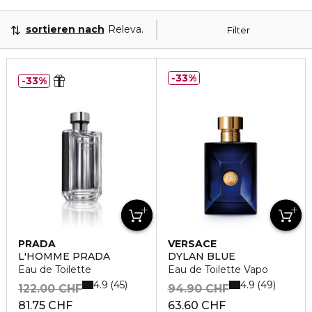
sortieren nach
Relevanz
Filter
33%
33%
PRADA
VERSACE
L'HOMME PRADA
DYLAN BLUE
Eau de Toilette
Eau de Toilette Vapo
4.9
4.9
45
49
122.00 CHF
94.90 CHF
81.75 CHF
63.60 CHF