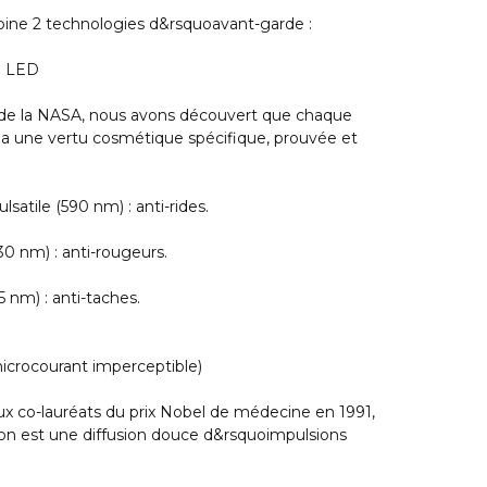
e 2 technologies d&rsquoavant-garde :
h LED
 de la NASA, nous avons découvert que chaque
a une vertu cosmétique spécifique, prouvée et
satile (590 nm) : anti-rides.
0 nm) : anti-rougeurs.
 nm) : anti-taches.
microcourant imperceptible)
ux co-lauréats du prix Nobel de médecine en 1991,
ion est une diffusion douce d&rsquoimpulsions