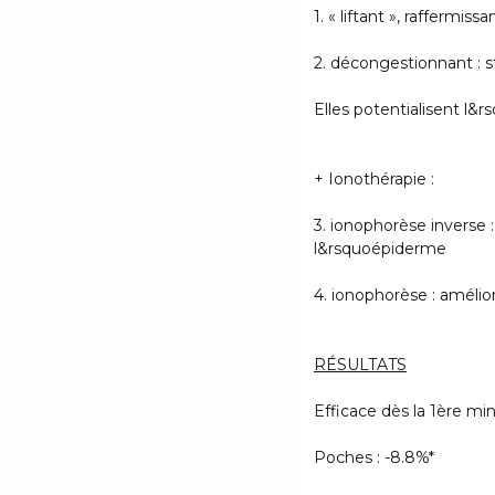
1. « liftant », raffermiss
2. décongestionnant : s
Elles potentialisent l&r
+ Ionothérapie :
3. ionophorèse inverse :
l&rsquoépiderme
4. ionophorèse : amélio
RÉSULTATS
Efficace dès la 1ère mi
Poches : -8.8%*