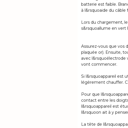
batterie est faible. Br
à l&rsquoaide du câble 
Lors du chargement, le
s&rsquoallume en vert 
Assurez-vous que vos d
plaquée or). Ensuite, to
avec l&rsquoélectrode vi
vont commencer.
Si l&rsquoappareil est u
légèrement chauffer. C
Pour que l&rsquoappareil
contact entre les doigt
l&rsquoappareil est étu
l&rsquoon ait à y penser
La tête de l&rsquoappar