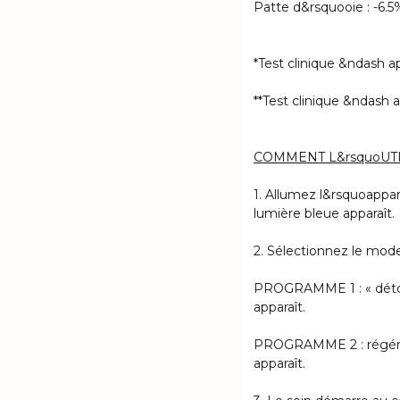
Patte d&rsquooie : -6.5
*Test clinique &ndash a
**Test clinique &ndash a
COMMENT L&rsquoUTI
1. Allumez l&rsquoappa
lumière bleue apparaît.
2. Sélectionnez le mode
PROGRAMME 1 : « détoxi
apparaît.
PROGRAMME 2 : régénér
apparaît.