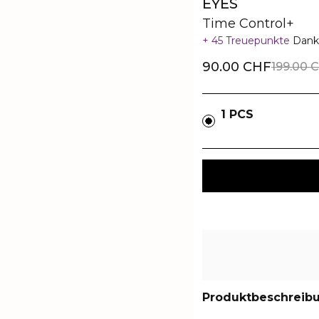
EYES
Time Control+
45 Treuepunkte
Dank
90.00 CHF
199.00 
1 PCS
Produktbeschreib