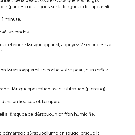
ontact de la peau. Assurez-vous que vos doigts
e (parties métalliques sur la longueur de l'appareil).
1 minute.
45 secondes.
Pour éteindre l&rsquoappareil, appuyez 2 secondes sur
e.
ation l&rsquoappareil accroche votre peau, humidifiez-
 zone d&rsquoapplication avant utilisation (piercing).
 dans un lieu sec et tempéré.
il à l&rsquoaide d&rsquoun chiffon humidifié.
e démarrage s&rsquoallume en rouge lorsque la