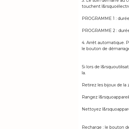
3. Le soin démarre au c
touchent l&rsquoélectrod
PROGRAMME 1 : durée 
PROGRAMME 2 : durée 
4. Arrêt automatique. 
le bouton de démarrag
Si lors de l&rsquoutilis
la.
Retirez les bijoux de la
Rangez l&rsquoappareil
Nettoyez l&rsquoappare
Recharge : le bouton d