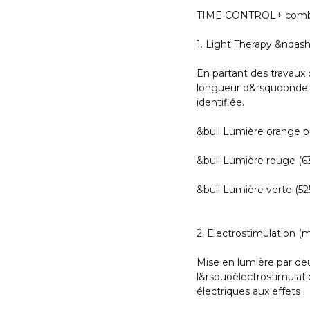
TIME CONTROL+ combin
1. Light Therapy &ndas
En partant des travaux
longueur d&rsquoonde 
identifiée.
&bull Lumière orange pul
&bull Lumière rouge (63
&bull Lumière verte (525
2. Electrostimulation (
Mise en lumière par de
l&rsquoélectrostimulat
électriques aux effets :