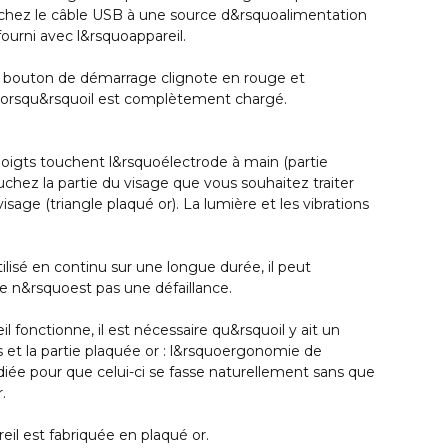
anchez le câble USB à une source d&rsquoalimentation
fourni avec l&rsquoappareil.
 bouton de démarrage clignote en rouge et
lorsqu&rsquoil est complètement chargé.
oigts touchent l&rsquoélectrode à main (partie
uchez la partie du visage que vous souhaitez traiter
sage (triangle plaqué or). La lumière et les vibrations
tilisé en continu sur une longue durée, il peut
e n&rsquoest pas une défaillance.
 fonctionne, il est nécessaire qu&rsquoil y ait un
s et la partie plaquée or : l&rsquoergonomie de
diée pour que celui-ci se fasse naturellement sans que
.
eil est fabriquée en plaqué or.