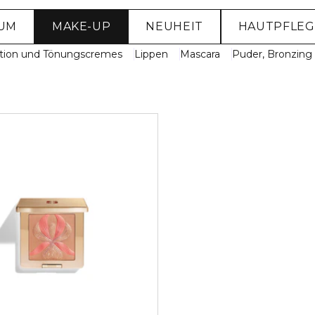
SUM
MAKE-UP
NEUHEIT
HAUTPFLEG
tion und Tönungscremes
Lippen
Mascara
Puder, Bronzin