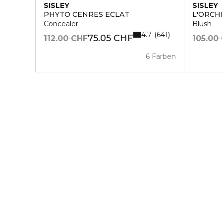
SISLEY
SISLEY
PHYTO CENRES ECLAT
L'ORCH
Concealer
Blush
4.7
641
75.05 CHF
112.00 CHF
105.00
6 Farben