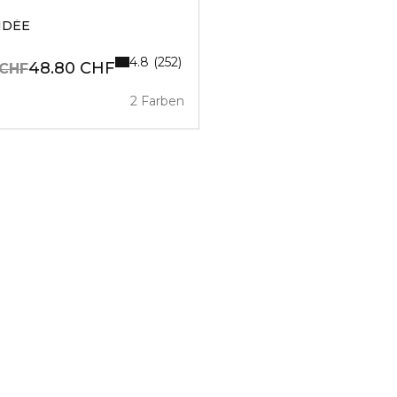
IDÉE
4.8
252
48.80 CHF
 CHF
2 Farben