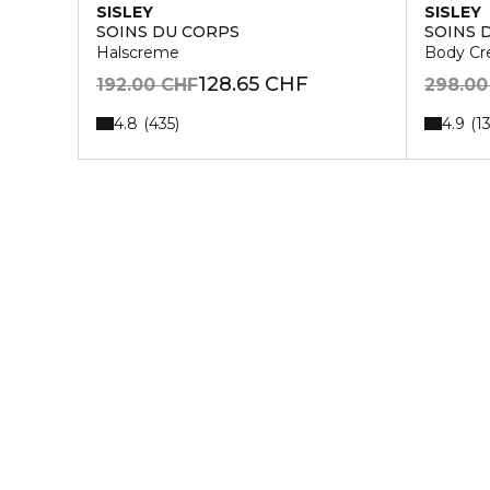
SISLEY
SISLEY
SOINS DU CORPS
SOINS 
Halscreme
Body C
128.65 CHF
192.00 CHF
298.00
4.8
4.9
435
1