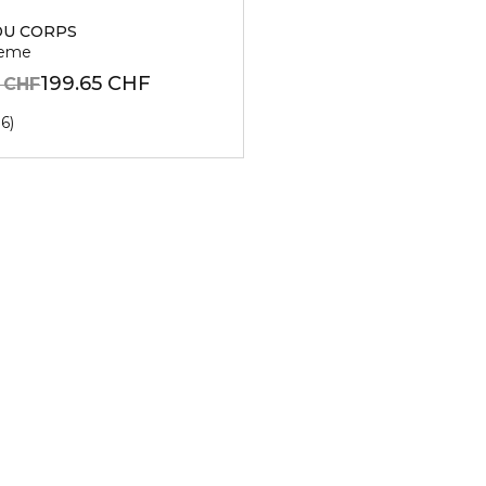
DU CORPS
reme
199.65 CHF
 CHF
36