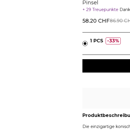
Pinsel
29 Treuepunkte
Dank
58.20 CHF
86.90 C
1 PCS
33%
Produktbeschreib
Die einzigartige konisc