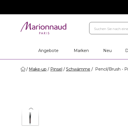
Marken
Ihr Geschenk
Persö
Filialen
Angebote
Marken
Neu
D
Make-up
Pinsel
Schwämme
Pencil/Brush - P