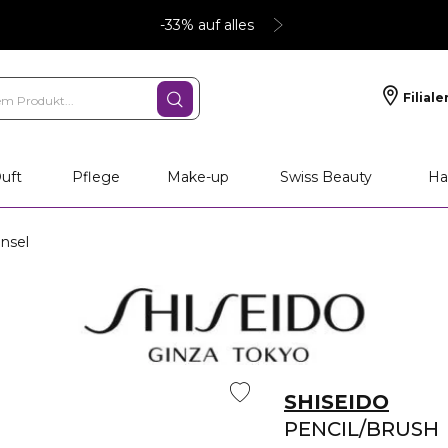
-33% auf alles
Filiale
nliche Geschenke
PFLEGE
Make-up
PARFU
uft
Pflege
Make-up
Swiss Beauty
Ha
insel
SHISEIDO
PENCIL/BRUSH