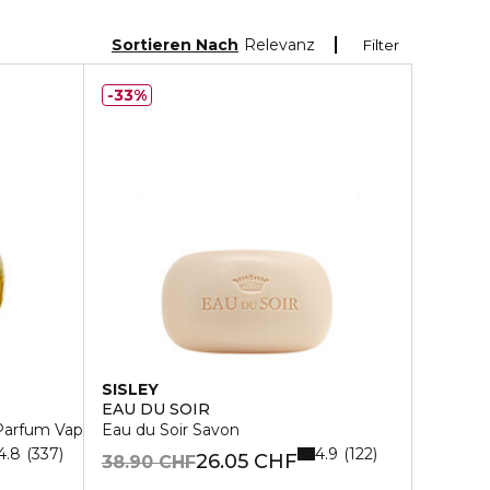
Sortieren Nach
Relevanz
Filter
33%
SISLEY
EAU DU SOIR
Parfum Vapo
Eau du Soir Savon
4.8
4.9
337
122
26.05 CHF
38.90 CHF