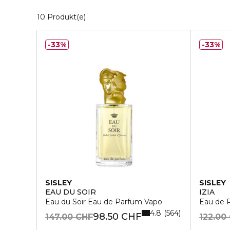
10 Angezeigte Produkte
10 Produkt(e)
33%
33%
SISLEY
SISLEY
EAU DU SOIR
IZIA
Eau du Soir Eau de Parfum Vapo
Eau de 
4.8
564
98.50 CHF
147.00 CHF
122.00