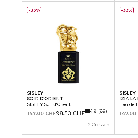
33%
33%
SISLEY
SISLEY
SOIR D'ORIENT
IZIA LA
SISLEY Soir d'Orient
Eau de 
4.8
89
98.50 CHF
147.00 CHF
147.00
2 Grössen