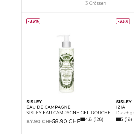
3 Grössen
33%
33%
SISLEY
SISLEY
EAU DE CAMPAGNE
IZIA
SISLEY EAU CAMPAGNE GEL DOUCHE 250 ML
Duschge
4.8
5
128
18
58.90 CHF
87.90 CHF