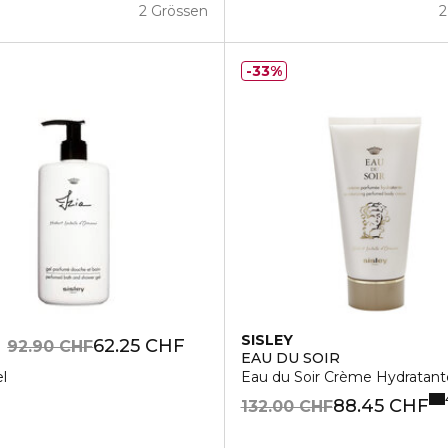
2 Grössen
2
33%
SISLEY
62.25 CHF
92.90 CHF
EAU DU SOIR
l
Eau du Soir Crème Hydratant
88.45 CHF
132.00 CHF