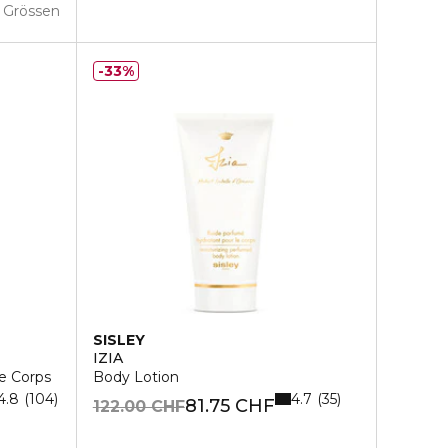
 Grössen
33%
SISLEY
IZIA
e Corps
Body Lotion
4.8
4.7
104
35
81.75 CHF
122.00 CHF