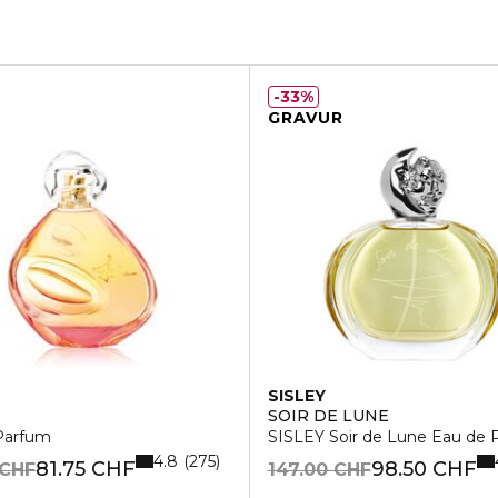
33%
GRAVUR
SISLEY
SOIR DE LUNE
Parfum
SISLEY Soir de Lune Eau de 
4.8
275
81.75 CHF
98.50 CHF
 CHF
147.00 CHF