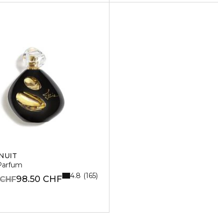
 NUIT
Parfum
4.8
165
98.50 CHF
 CHF