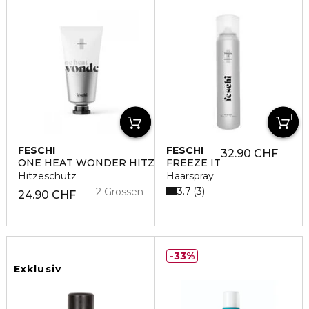
FESCHI
FESCHI
32.90 CHF
ONE HEAT WONDER HITZESCH
FREEZE IT
Hitzeschutz
Haarspray
3.7
3
2 Grössen
24.90 CHF
33%
Exklusiv