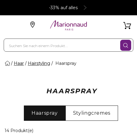
-33% auf alles
Haar
Hairstyling
Haarspray
HAARSPRAY
Haarspray
Stylingcremes
14 Angezeigte Produkte
14 Produkt(e)