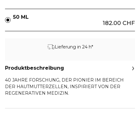
50 ML
182.00 CHF
Lieferung in 24 h*
Produktbeschreibung
40 JAHRE FORSCHUNG, DER PIONIER IM BEREICH
DER HAUTMUTTERZELLEN, INSPIRIERT VON DER
REGENERATIVEN MEDIZIN.
Dior Capture erfindet die Rich Creme mit einer pflegenden
Formel und einer umhüllenden Textur neu. Nach 7 Tagen
sind Falten sichtbar aufgefüllt, die Haut ist gepflegt und
wirkt glatter und straffer.
Diese reichhaltige Creme enthält die charakteristische OX-