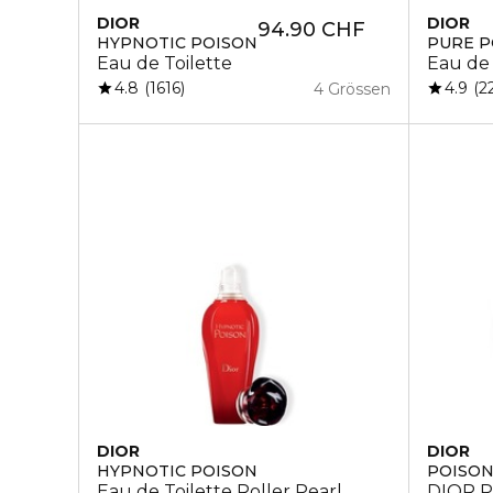
DIOR
DIOR
94.90 CHF
HYPNOTIC POISON
PURE P
Eau de Toilette
Eau de
4.8
4.9
1616
2
4 Grössen
DIOR
DIOR
HYPNOTIC POISON
POISO
Eau de Toilette Roller Pearl
DIOR Po