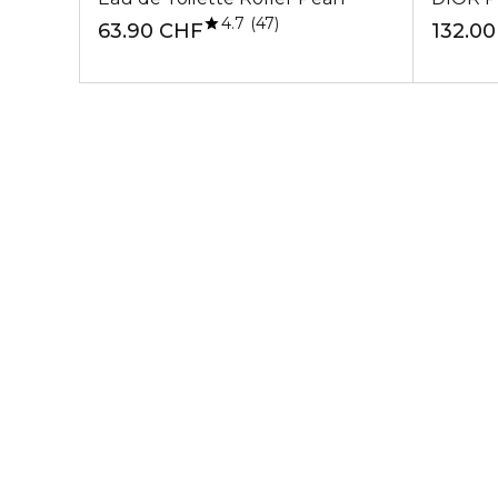
4.7
47
63.90 CHF
132.0