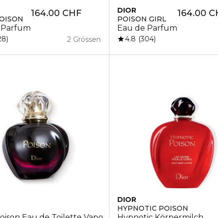
DIOR
164.00 CHF
164.00 C
OISON
POISON GIRL
 Parfum
Eau de Parfum
4.8
28
304
2 Grössen
DIOR
N
HYPNOTIC POISON
ison Eau de Toilette Vapo
Hypnotic Körpermilch