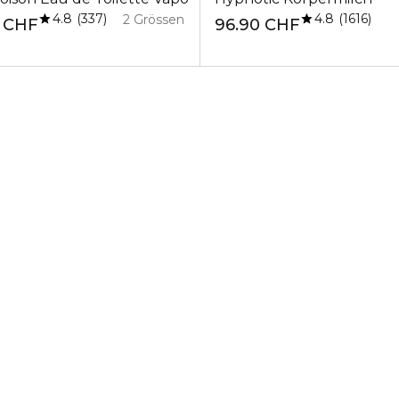
4.8
4.8
337
1616
2 Grössen
0 CHF
96.90 CHF