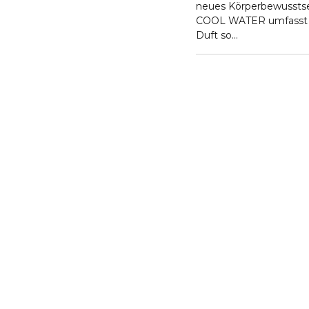
neues Körperbewusstsei
COOL WATER umfasst di
Duft so
verführerisch.
Pfefferminze, Lavendel