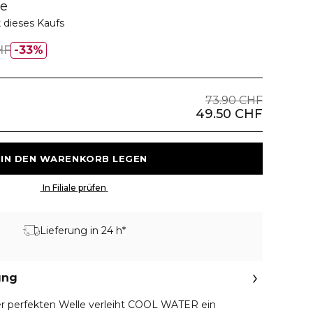
me
 dieses Kaufs
HF
33%
73.90 CHF
49.50 CHF
 IN DEN WARENKORB LEGEN 
 In Filiale prüfen 
Lieferung in 24 h*
ung
er perfekten Welle verleiht COOL WATER ein