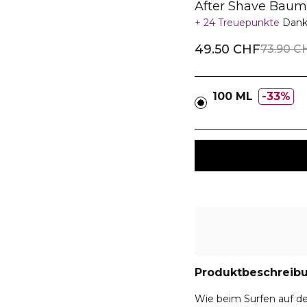
After Shave Bau
24 Treuepunkte
Dank
49.50 CHF
73.90 C
100 ML
33%
Produktbeschreib
Wie beim Surfen auf d