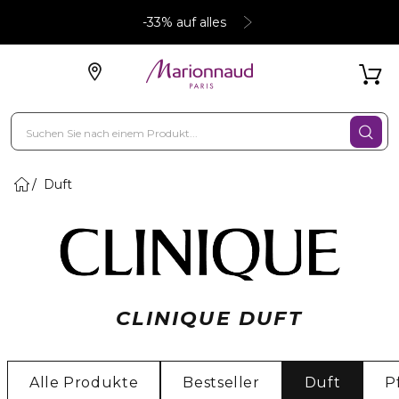
-33% auf alles
Duft
CLINIQUE DUFT
Alle Produkte
Bestseller
Duft
P