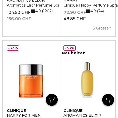
AROMATICS ELIXIR
HAPPY
Aromatics Elixir Perfume Spray
Clinique Happy Perfume Spra
4.8
4.8
1202
74
104.50 CHF
72.90 CHF
156.00 CHF
48.85 CHF
3 Grössen
33%
33%
Neuheiten
CLINIQUE
CLINIQUE
HAPPY FOR MEN
AROMATICS ELIXIR