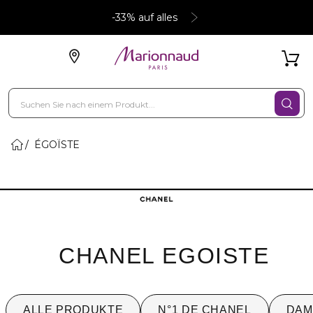
-33% auf alles
ÉGOÏSTE
CHANEL EGOISTE
ALLE PRODUKTE
N°1 DE CHANEL
DAM