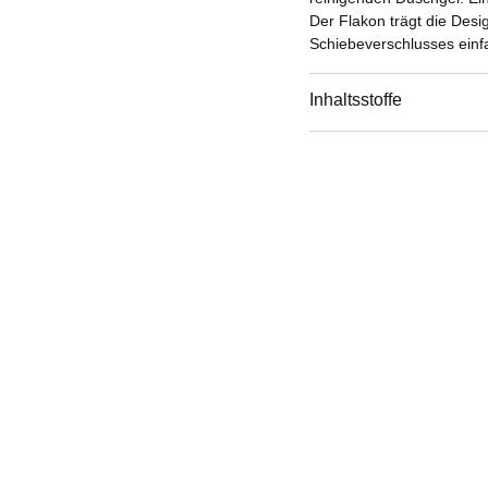
Der Flakon trägt die Des
Schiebeverschlusses einf
Das Duschgel ist für Körp
Inhaltsstoffe
Zusammen mit dem komplet
es die Aura des Dufts 