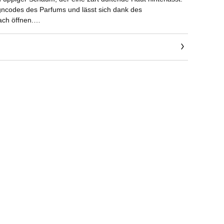
igncodes des Parfums und lässt sich dank des
ach öffnen.
er und Haar geeignet.
ten Duftritual für das Bad und die Körperpflege verstärkt
ALLURE HOMME SPORT.