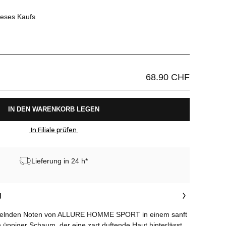
ieses Kaufs
68.90 CHF
 IN DEN WARENKORB LEGEN 
 In Filiale prüfen 
Lieferung in 24 h*
g
chelnden Noten von ALLURE HOMME SPORT in einem sanft
 üppiger Schaum, der eine zart duftende Haut hinterlässt.