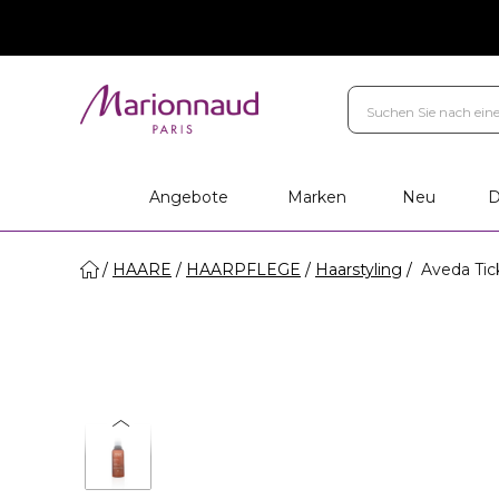
Marken
Ihr Geschenk
Persö
Filialen
Angebote
Marken
Neu
D
HAARE
HAARPFLEGE
Haarstyling
Aveda Tic