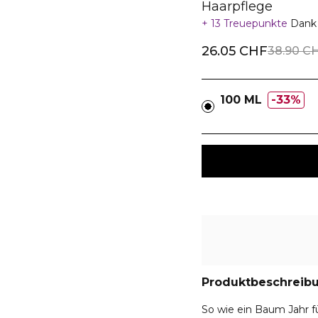
Haarpflege
13 Treuepunkte
Dank 
26.05 CHF
38.90 C
100 ML
33%
Produktbeschreib
So wie ein Baum Jahr fü