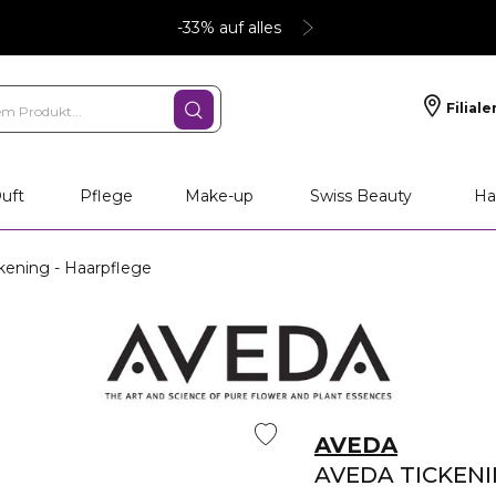
-33% auf alles
Filiale
nliche Geschenke
PFLEGE
Make-up
PARFU
uft
Pflege
Make-up
Swiss Beauty
Ha
kening - Haarpflege
AVEDA
AVEDA TICKEN