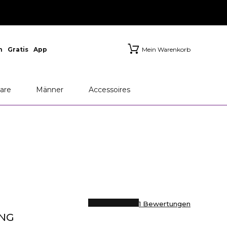
n
Gratis
App
Mein Warenkorb
M
Chanel
Dior
are
Männer
Accessoires
1 Bewertungen
ING