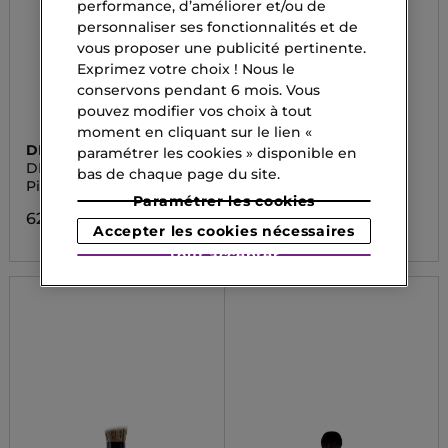
performance, d’améliorer et/ou de
personnaliser ses fonctionnalités et de
vous proposer une publicité pertinente.
Exprimez votre choix ! Nous le
conservons pendant 6 mois. Vous
pouvez modifier vos choix à tout
moment en cliquant sur le lien «
DIOR
DIOR
paramétrer les cookies » disponible en
DIOR BACKSTAGE
DIOR BACKSTAGE N°16
bas de chaque page du site.
CONTOUR BRUSH N°15
Pinceau Contouring
Pinceau Blush
Paramétrer les cookies
62,90 CHF
58,90 CHF
Accepter les cookies nécessaires
Tout accepter