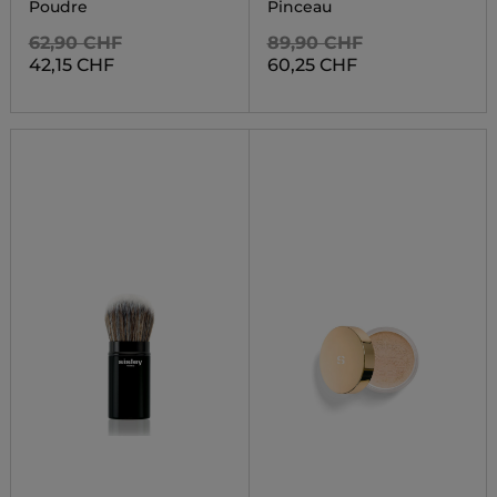
POWDER
Poudre
Pinceau
62,90 CHF
89,90 CHF
42,15 CHF
60,25 CHF