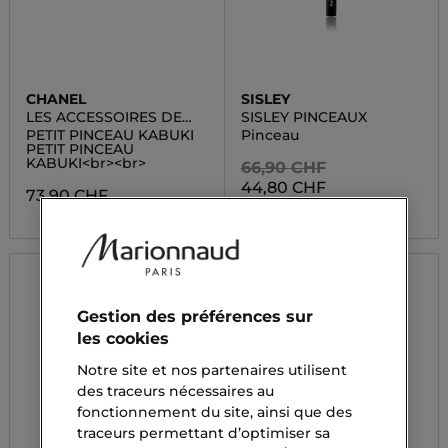
CHANEL
SISLEY
LES ACCESSOIRES DE
SISLEY PINCEAUX
CHANEL
PETIT PINCEAU KABUKI
Pinceau
PETIT PINCEAU
KABUKI<br><br>
66,90 CHF
44,80 CHF
73,90 CHF
Gestion des préférences sur
les cookies
Notre site et nos partenaires utilisent
des traceurs nécessaires au
fonctionnement du site, ainsi que des
traceurs permettant d’optimiser sa