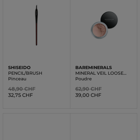
SHISEIDO
BAREMINERALS
PENCIL/BRUSH
MINERAL VEIL LOOSE
POWDER
Pinceau
Poudre
48,90 CHF
62,90 CHF
32,75 CHF
39,00 CHF