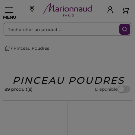
Trier par
Filtres
MENU
Pinceau Poudres
eaux personnalisés
SOINS
Maquillage
PARF
Swiss
llage
Cheveux
Hommes
Accessoires
Beauty
PINCEAU POUDRES
Disponible
89 produit(s)