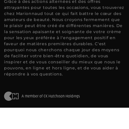
Grâce à des actions alternées et des offres
attrayantes pour toutes les occasions, vous trouverez
chez Marionnaud tout ce qui fait battre le cœur des
amateurs de beauté. Nous croyons fermement que
le plaisir peut être créé de différentes manières. De
la sensation apaisante et soignante de votre crème
pour les yeux préférée à l'engagement positif en
faveur de matières premières durables. C'est
pourquoi nous cherchons chaque jour des moyens
de faciliter votre bien-être quotidien, de vous
inspirer et de vous conseiller du mieux que nous le
pouvons, en ligne et hors ligne, et de vous aider à
répondre à vos questions.