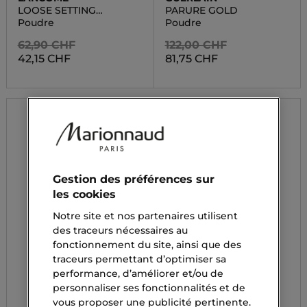
LOOSE SETTING
PARURE GOLD
POWDER
Poudre
Poudre
62,90 CHF
122,00 CHF
42,15 CHF
81,75 CHF
Gestion des préférences sur
les cookies
Notre site et nos partenaires utilisent
des traceurs nécessaires au
fonctionnement du site, ainsi que des
traceurs permettant d’optimiser sa
performance, d’améliorer et/ou de
personnaliser ses fonctionnalités et de
vous proposer une publicité pertinente.