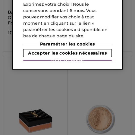
Exprimez votre choix ! Nous le
conservons pendant 6 mois. Vous
BAREMINERALS
SISLEY
pouvez modifier vos choix à tout
ORIGINAL LOOSE
PHYTO-TEINT
FOUNDATION - SP
Fond de teint
Primer Matte
moment en cliquant sur le lien «
paramétrer les cookies » disponible en
10,00 CHF
104,00 CHF
bas de chaque page du site.
69,70 CHF
Paramétrer les cookies
Accepter les cookies nécessaires
Tout accepter