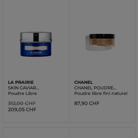
LA PRAIRIE
CHANEL
SKIN CAVIAR
CHANEL POUDRE
CONCEALER
UNIVERSELLE LIBRE
Poudre Libre
Poudre libre fini naturel
FOUNDATION
312,00 CHF
87,90 CHF
209,05 CHF