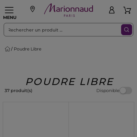
Trier par
Filtres
MENU
Poudre Libre
eaux personnalisés
SOINS
Maquillage
PARF
Swiss
llage
Cheveux
Hommes
Accessoires
Beauty
POUDRE LIBRE
Disponible
37 produit(s)