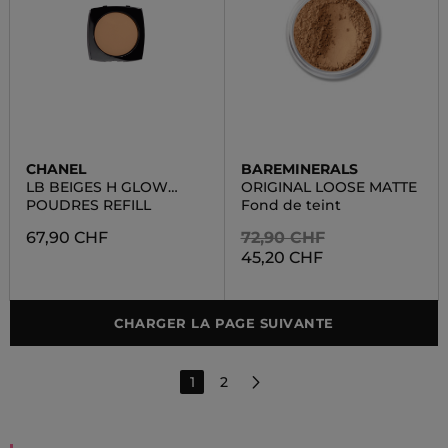
CHANEL
BAREMINERALS
LB BEIGES H GLOW
ORIGINAL LOOSE MATTE
SHEER POWDER
POUDRES REFILL
Fond de teint
67,90 CHF
72,90 CHF
45,20 CHF
CHARGER LA PAGE SUIVANTE
1
2