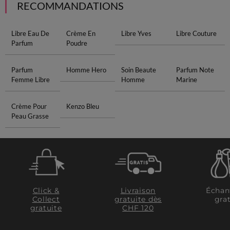
RECOMMANDATIONS
Libre Eau De
Crème En
Libre Yves
Libre Couture
Parfum
Poudre
Parfum
Homme Hero
Soin Beaute
Parfum Note
Femme Libre
Homme
Marine
Crème Pour
Kenzo Bleu
Peau Grasse
Click &
Livraison
Échan
Collect
gratuite dès
grat
gratuite
CHF 120