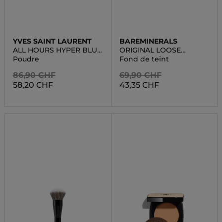
YVES SAINT LAURENT
BAREMINERALS
ALL HOURS HYPER BLUR
ORIGINAL LOOSE
POWDER
FOUNDATION - SP
Poudre
Fond de teint
86,90 CHF
69,90 CHF
58,20 CHF
43,35 CHF