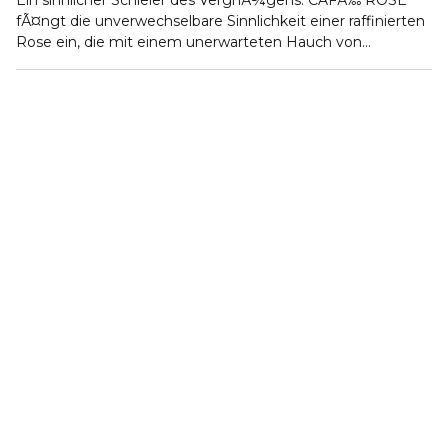
Ein sinnlicher Schleier des VergnÃ¼gens. CAFÃ‰ ROSE
fÃ¤ngt die unverwechselbare Sinnlichkeit einer raffinierten
Rose ein, die mit einem unerwarteten Hauch von
schwarzem Kaffee angereichert ist.
DER DUFT:
Essenzen von tÃ¼rkischer Rose und schwarzem Kaffee
offenbaren eine sinnliche Tiefe, wÃ¤hrend bulgarische
Rose und Ylang Ylang von den Komoren eine lebendige
Blumigkeit offenbaren. Koriander, Patchouli und
wÃ¼rziger Kardamom kÃ¶cheln auf einer Basis aus
Weihrauchharz und Sandelholzakkorden.
DIE FLASCHE:
CAFÃ‰ ROSE prÃ¤sentiert sich in einem
halbtransparenten rosafarbenen Flakon mit rosafarbenem
Cabochon. Dieser luxuriÃ¶se Damenduft ist in den
GrÃ¶ÃŸen 30 ml, 50 ml und 100 ml erhÃ¤ltlich.