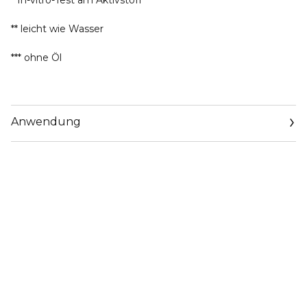
* In-vitro-Test am Aktivstoff
** leicht wie Wasser
*** ohne Öl
Anwendung