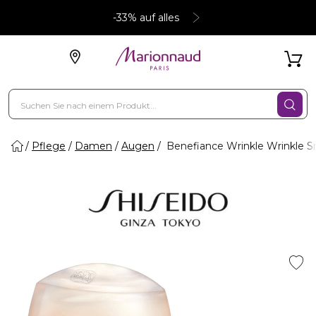
-33% auf alles
Pflege
Damen
Augen
Benefiance Wrinkle Wrinkle 