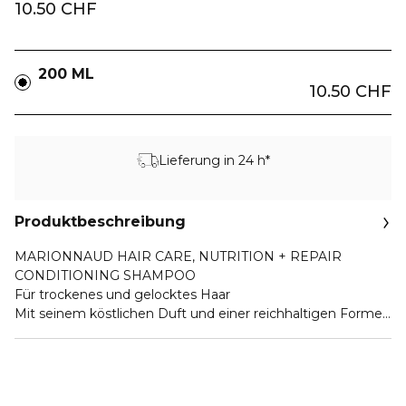
10.50 CHF
200 ML
10.50 CHF
Lieferung in 24 h*
Produktbeschreibung
MARIONNAUD HAIR CARE, NUTRITION + REPAIR
CONDITIONING SHAMPOO
Für trockenes und gelocktes Haar
Mit seinem köstlichen Duft und einer reichhaltigen Formel
macht das Shampoo für trockenes und lockiges Haar die
Haarwäsche zum verwöhnenden Ritual. Ohne zu fetten
oder zu beschweren, beruhigt es unruhige Haarstrukturen,
mindert Frizz und sorgt für disziplinierte, glänzende Haare.