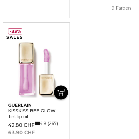
9 Farben
33%
SALES
GUERLAIN
KISSKISS BEE GLOW
Tint lip oil
4.8
267
42.80 CHF
63.90 CHF