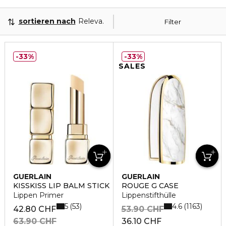
sortieren nach
Relevanz
Filter
33%
33%
SALES
GUERLAIN
GUERLAIN
KISSKISS LIP BALM STICK
ROUGE G CASE
Lippen Primer
Lippenstifthülle
5
4.6
53
1163
42.80 CHF
53.90 CHF
63.90 CHF
36.10 CHF