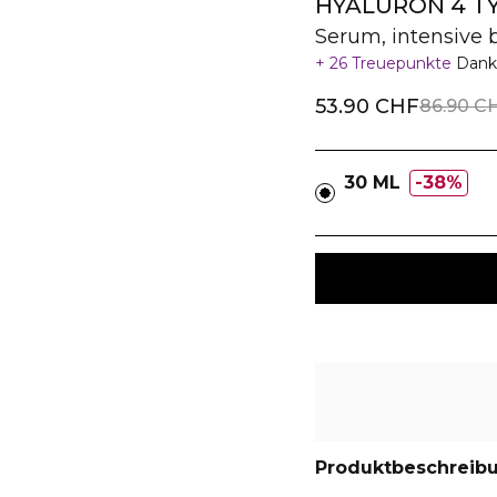
HYALURON 4 T
Serum, intensive 
26 Treuepunkte
Dank
53.90 CHF
86.90 C
30 ML
38%
Produktbeschreib