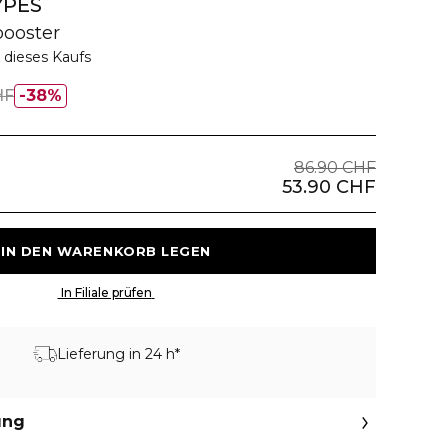
YPES
booster
 dieses Kaufs
HF
38%
86.90 CHF
53.90 CHF
 IN DEN WARENKORB LEGEN 
 In Filiale prüfen 
Lieferung in 24 h*
ung