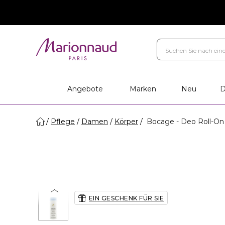
Marken
Ihr Geschenk
Persö
Filialen
Angebote
Marken
Neu
D
Pflege
Damen
Körper
Bocage - Deo Roll-On
EIN GESCHENK FÜR SIE