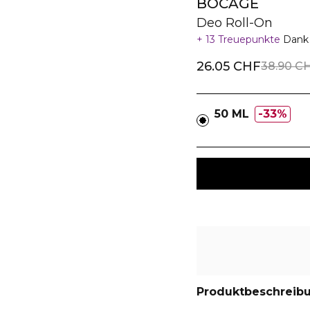
BOCAGE
Deo Roll-On
13 Treuepunkte
Dank 
26.05 CHF
38.90 C
50 ML
33%
Produktbeschreib