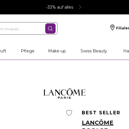
-33% auf alles
Filiale
nliche Geschenke
PFLEGE
Make-up
PARFU
uft
Pflege
Make-up
Swiss Beauty
Ha
BEST SELLER
LANCÔME