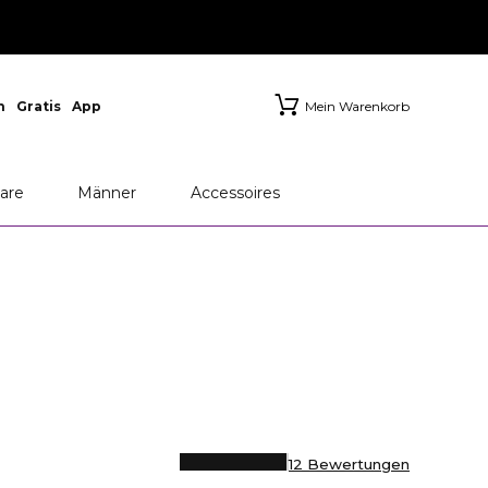
n
Gratis
App
Mein Warenkorb
M
Chanel
Dior
are
Männer
Accessoires
12 Bewertungen