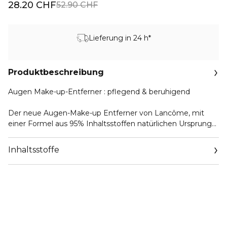
28.20 CHF
52.90 CHF
Lieferung in 24 h*
Produktbeschreibung
Augen Make-up-Entferner : pflegend & beruhigend
Der neue Augen-Make-up Entferner von Lancôme, mit
einer Formel aus 95% Inhaltsstoffen natürlichen Ursprungs,
entfernt mühelos selbst wasserfestes und lang haftendes
Augen-Make-up. Gleichzeitig wirkt die innovative 2-Phasen
Inhaltsstoffe
Emulsion pflegend und beruhigend auf Ihre Augen und
Wimpern, auch bei sensibler Haut.
INHALTSSTOFFE NATÜRLICHEN URSPRUNGS
JOJOBA-ÖL: Ein Antioxidans, das reich an Vitamin E und B
ist und die Haut nährt.
MANDELÖL: Das Öl der Mandel wirkt sehr