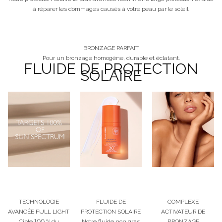
à réparer les dommages causés à votre peau par le soleil.
BRONZAGE PARFAIT
Pour un bronzage homogène, durable et éclatant.
FLUIDE DE PROTECTION
SOLAIRE
TECHNOLOGIE
FLUIDE DE
COMPLEXE
AVANCÉE FULL LIGHT
PROTECTION SOLAIRE
ACTIVATEUR DE
Cible 100 % du
Notre fluide non gras
BRONZAGE