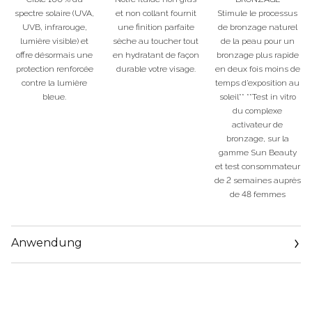
spectre solaire (UVA,
et non collant fournit
Stimule le processus
UVB, infrarouge,
une finition parfaite
de bronzage naturel
lumière visible) et
sèche au toucher tout
de la peau pour un
offre désormais une
en hydratant de façon
bronzage plus rapide
protection renforcée
durable votre visage.
en deux fois moins de
contre la lumière
temps d’exposition au
bleue.
soleil** **Test in vitro
du complexe
activateur de
bronzage, sur la
gamme Sun Beauty
et test consommateur
de 2 semaines auprès
de 48 femmes
Anwendung