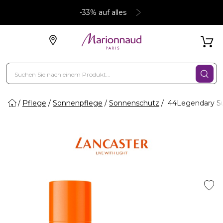
-33% auf alles
Pflege
Sonnenpflege
Sonnenschutz
44Legendary Su