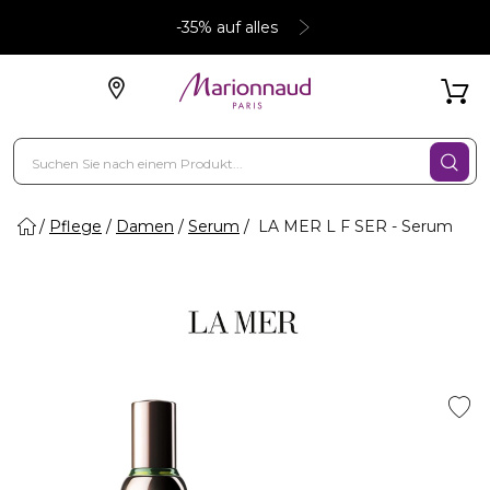
-35% auf alles
Pflege
Damen
Serum
LA MER L F SER - Serum