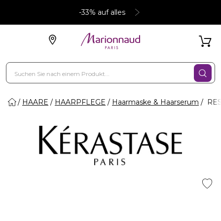
-33% auf alles
HAARE
HAARPFLEGE
Haarmaske & Haarserum
RES