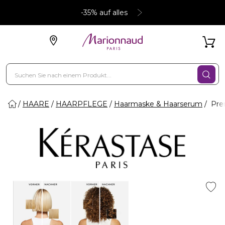
-35% auf alles
HAARE
HAARPFLEGE
Haarmaske & Haarserum
Prem