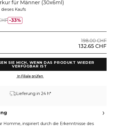
rkur für Männer (30x6ml)
 dieses Kaufs
CHF
33%
198.00 CHF
132.65 CHF
GEN SIE MICH, WENN DAS PRODUKT WIEDER 
VERFÜGBAR IST 
 In Filiale prüfen 
Lieferung in 24 h*
ung
r Homme, inspiriert durch die Erkenntnisse des