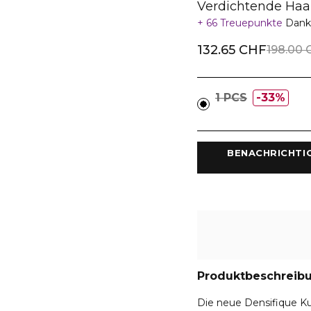
Verdichtende Haa
66 Treuepunkte
Dank
132.65 CHF
198.00 
1 PCS
33%
 BENACHRICHTI
Produktbeschreib
Die neue Densifique Ku