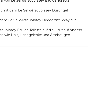
ual von Le Sel d&rsquoIssey Eau de Toilette:
aut mit dem Le Sel d&rsquoIssey Duschgel.
it dem Le Sel d&rsquoIssey Deodorant Spray auf.
rsquoIssey Eau de Toilette auf die Haut auf &ndash
llen wie Hals, Handgelenke und Armbeugen.