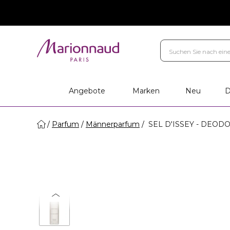
Marken
Ihr Geschenk
Persö
Filialen
Angebote
Marken
Neu
D
Parfum
Männerparfum
SEL D'ISSEY - DEOD