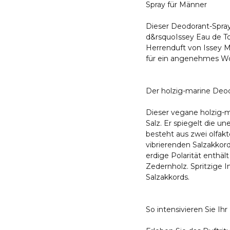
Spray für Männer
Dieser Deodorant-Spray 
d&rsquoIssey Eau de To
Herrenduft von Issey M
für ein angenehmes Wo
Der holzig-marine Deo
Dieser vegane holzig-m
Salz. Er spiegelt die 
besteht aus zwei olfakto
vibrierenden Salzakko
erdige Polarität enthäl
Zedernholz. Spritzige 
Salzakkords.
So intensivieren Sie Ih