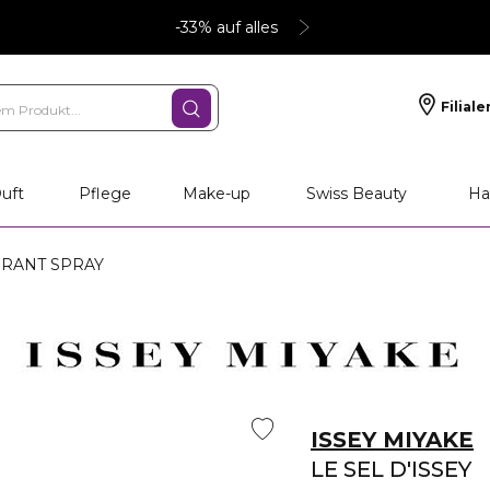
-33% auf alles
Filiale
nliche Geschenke
PFLEGE
Make-up
PARFU
uft
Pflege
Make-up
Swiss Beauty
Ha
ORANT SPRAY
ISSEY MIYAKE
LE SEL D'ISSEY