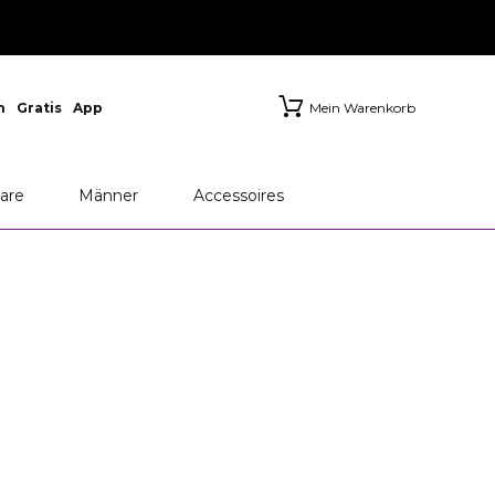
n
Gratis
App
Mein Warenkorb
M
Chanel
Dior
are
Männer
Accessoires