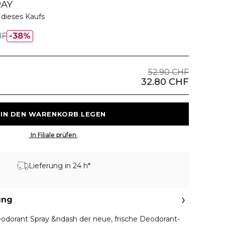
AY
dieses Kaufs
HF
38%
52.90 CHF
32.80 CHF
 IN DEN WARENKORB LEGEN 
 In Filiale prüfen 
Lieferung in 24 h*
ung
odorant Spray &ndash der neue, frische Deodorant-