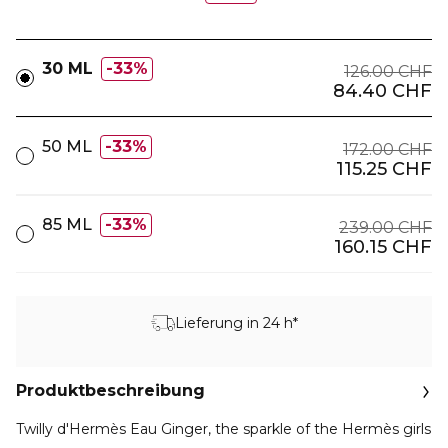
30 ML
33%
126.00 CHF
84.40 CHF
50 ML
33%
172.00 CHF
115.25 CHF
85 ML
33%
239.00 CHF
160.15 CHF
Lieferung in 24 h*
Produktbeschreibung
Twilly d'Hermès Eau Ginger, the sparkle of the Hermès girls