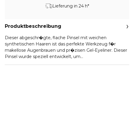
Lieferung in 24 h*
Produktbeschreibung
Dieser abgeschr�gte, flache Pinsel mit weichen
synthetischen Haaren ist das perfekte Werkzeug f�r
makellose Augenbrauen und pr�zisen Gel-Eyeliner. Dieser
Pinsel wurde speziell entwickelt, um
Augenbrauenpomaden oder Gel-Eyeliner m�helos
aufzutragen. Der schmale, angewinkelte Rand erm�glicht
eine pr�zise Farbgebung und definiert Ihre Augenbrauen
oder Wimpern perfekt. Dank des komfortablen Griffs liegt
der Pinsel angenehm in der Hand und bietet eine pr�zise
Applikation. Dieses vegane Produkt wird ohne Tierhaare
und andere Inhaltsstoffe tierischen Ursprungs hergestellt,
wodurch es eine ethische und nachhaltige Wahl f�r Ihre
Make-up-Routine ist.