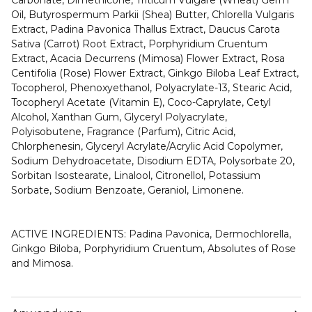
Carbonate, Dimethicone, Triticum Vulgare (Wheat) Germ
Oil, Butyrospermum Parkii (Shea) Butter, Chlorella Vulgaris
Extract, Padina Pavonica Thallus Extract, Daucus Carota
Sativa (Carrot) Root Extract, Porphyridium Cruentum
Extract, Acacia Decurrens (Mimosa) Flower Extract, Rosa
Centifolia (Rose) Flower Extract, Ginkgo Biloba Leaf Extract,
Tocopherol, Phenoxyethanol, Polyacrylate-13, Stearic Acid,
Tocopheryl Acetate (Vitamin E), Coco-Caprylate, Cetyl
Alcohol, Xanthan Gum, Glyceryl Polyacrylate,
Polyisobutene, Fragrance (Parfum), Citric Acid,
Chlorphenesin, Glyceryl Acrylate/Acrylic Acid Copolymer,
Sodium Dehydroacetate, Disodium EDTA, Polysorbate 20,
Sorbitan Isostearate, Linalool, Citronellol, Potassium
Sorbate, Sodium Benzoate, Geraniol, Limonene.
ACTIVE INGREDIENTS: Padina Pavonica, Dermochlorella,
Ginkgo Biloba, Porphyridium Cruentum, Absolutes of Rose
and Mimosa.