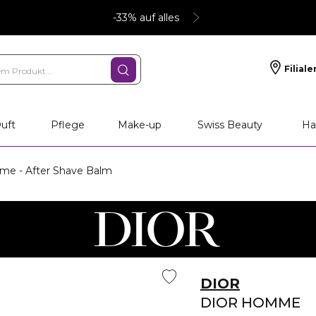
-33% auf alles
Filiale
uft
Pflege
Make-up
Swiss Beauty
Ha
e - After Shave Balm
DIOR
DIOR HOMME