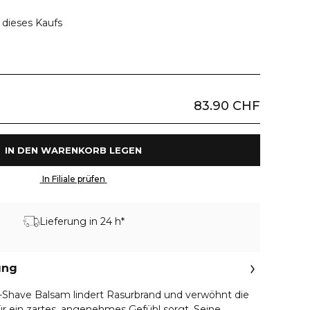
dieses Kaufs
83.90 CHF
 IN DEN WARENKORB LEGEN 
 In Filiale prüfen 
Lieferung in 24 h*
ung
Shave Balsam lindert Rasurbrand und verwöhnt die
ür ein zartes, angenehmes Gefühl sorgt. Seine