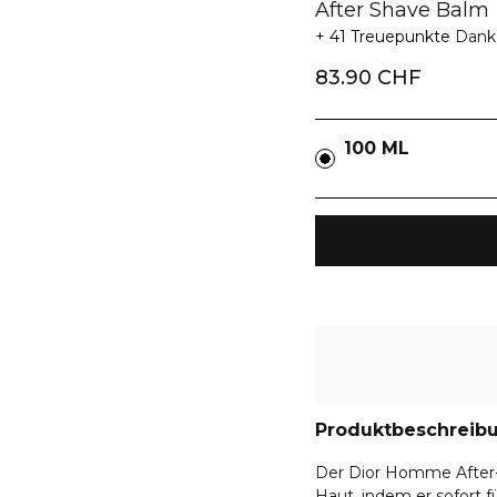
After Shave Balm
41 Treuepunkte
Dank 
83.90 CHF
100 ML
Produktbeschreib
Der Dior Homme After-
Haut, indem er sofort f