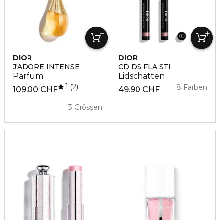
DIOR
DIOR
J'ADORE INTENSE
CD DS FLA STI
Parfum
Lidschatten
1
2
8 Farben
109.00 CHF
49.90 CHF
3 Grössen