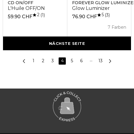
CD ON/OFF
FOREVER GLOW LUMINIZE
L'Huile OFF/ON
Glow Luminizer
2
5
1
3
59.90 CHF
76.90 CHF
7 Farben
NÄCHSTE SEITE
1
2
3
4
5
6
···
13