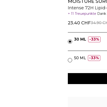
MOISTURE SUR
Intense 72H Lipid
11 Treuepunkte
Dank 
23.40 CHF
34.90 C
30 ML
33%
50 ML
33%