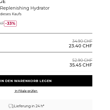
GE
-Replenishing Hydrator
dieses Kaufs
HF
33%
34.90 CHF
23.40 CHF
52.90 CHF
35.45 CHF
 IN DEN WARENKORB LEGEN 
 In Filiale prüfen 
Lieferung in 24 h*