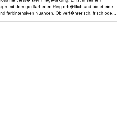
oss mit verst�rkter Pflegewirkung. Er ist in seinem
ign mit dem goldfarbenen Ring erh�ltlich und bietet eine
nd farbintensiven Nuancen. Ob verf�hrerisch, frisch oder
erlassen einen unvergleichlichen Glanz auf den Lippen.
e Lippen gleich beim
cht wird umgehend durch einen ultra-gl�nzenden Effekt
trahlend sch�ne Nuancen. Die nicht klebende Textur sorgt
anganhaltendes Wohlgef�hl und l�sst sich m�helos
euchtigkeitsspendenden Basis bestehende Formel ist mit
der CHANEL Forschung und mit dem Hydra-Peptid-Komplex
 �ber 24 Stunden** lang mit Feuchtigkeit zu versorgen.
d sichtbar leuchtendere Lippen, Tag f�r Tag.
, der als feuchtigkeitsspendende Basis angesehen werden
 versteht sich ohne perlmuttschimmernde Partikel, Pigmente
i 15 Frauen.
YDRA GLOSS ist in einer au�ergew�hnlichen
en erh�ltlich. Die zeitlosen Nude-T�ne in gewagten,
bern durch eine belebende Frische, ein verf�hrerisches
hattierungen.