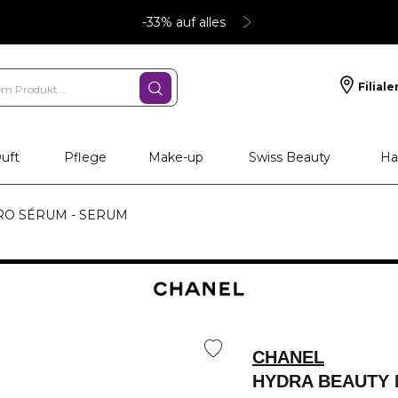
-33% auf alles
Filiale
nliche Geschenke
PFLEGE
Make-up
PARFU
uft
Pflege
Make-up
Swiss Beauty
Ha
RO SÉRUM - SERUM
CHANEL
HYDRA BEAUTY