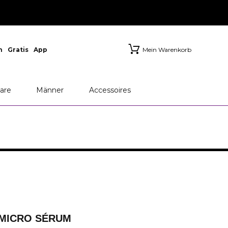
n
Gratis
App
Mein Warenkorb
M
Chanel
Dior
are
Männer
Accessoires
 MICRO SÉRUM