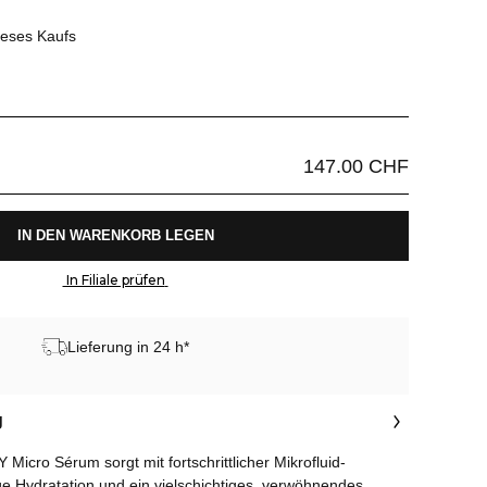
ieses Kaufs
147.00 CHF
 IN DEN WARENKORB LEGEN 
 In Filiale prüfen 
Lieferung in 24 h*
g
cro Sérum sorgt mit fortschrittlicher Mikrofluid-
ige Hydratation und ein vielschichtiges, verwöhnendes