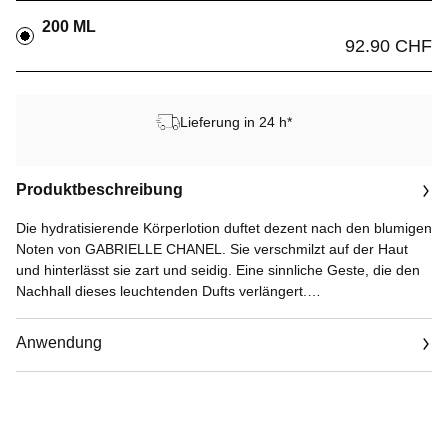
200 ML
92.90 CHF
Lieferung in 24 h*
Produktbeschreibung
Die hydratisierende Körperlotion duftet dezent nach den blumigen
Noten von GABRIELLE CHANEL. Sie verschmilzt auf der Haut
und hinterlässt sie zart und seidig. Eine sinnliche Geste, die den
Nachhall dieses leuchtenden Dufts verlängert.
Eine hydratisierende Körperlotion mit den durch und durch
blumigen Noten des Parfums GABRIELLE CHANEL in einem
Anwendung
identischen Flakon. Eine imaginäre Blume so leuchtend wie die
Sonne, zusammengesetzt aus 4 weißen Blüten. Ein Herz aus
cremigem und umschmeichelndem, exotischem Jasmin. An
seinen Seiten funkeln die grünen, fruchtigen Noten von Ylang-
Ylang. Plötzlich ist das Pulsieren von frischer und prickelnder