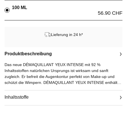
100 ML
56.90 CHF
Lieferung in 24 h*
Produktbeschreibung
Das neue DÉMAQUILLANT YEUX INTENSE mit 92 %
Inhaltsstoffen natürlichen Ursprungs ist wirksam und sanft
zugleich. Er befreit die Augenkontur perfekt von Make-up und
schützt die Wimpern. DÉMAQUILLANT YEUX INTENSE enthält
zwei Phasen: eine wässrige Phase mit floralem Rosen- und
Kornblumenwasser, die für ihre beruhigenden Eigenschaften
Inhaltsstoffe
bekannt sind, und eine Phase aus hochreinen Ölen, die Make-up
entfernen, ohne ölige Rückstände zu hinterlassen.
Vor jeder Anwendung den Flakon gut schütteln, um beide Phasen
zu einer homogenen Lösung mit außergewöhnlicher Wirksamkeit