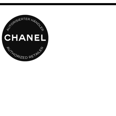
zu verbinden.
Ein mit DÉMAQUILLANT YEUX INTENSE angefeuchtetes
Wattepad über die Augenlider gleiten lassen, um das Make-up zu
entfernen.
Auf den Wimpern vom Ansatz zu den Spitzen streichen. Bei
Bedarf das Wattepad einige Sekunden auf den Wimpern ruhen
lassen.
DÉMAQUILLANT YEUX INTENSE ist auch für das Entfernen von
Lippen-Make-up geeignet.