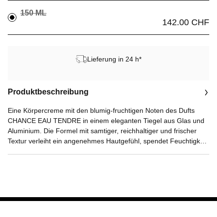
150 ML
142.00 CHF
Lieferung in 24 h*
Produktbeschreibung
Eine Körpercreme mit den blumig-fruchtigen Noten des Dufts
CHANCE EAU TENDRE in einem eleganten Tiegel aus Glas und
Aluminium. Die Formel mit samtiger, reichhaltiger und frischer
Textur verleiht ein angenehmes Hautgefühl, spendet Feuchtigkeit
und hinterlässt einen dezenten Duft auf der Haut.Ein
vollständiges Duftritual für das Bad und die Körperpflege
unterstreicht die blumig-fruchtige Aura von CHANCE EAU
TENDRE. Die Feuchtigkeitscreme großzügig auf den Körper
auftragen und verteilen. Sie umschmeichelt die Haut und spendet
ihr Feuchtigkeit.